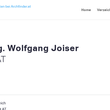
Home
Verzeic
ng. Wolfgang Joiser
AT
eich
4
AT