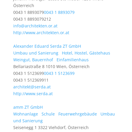
Österreich
0043 1 8893079
0043 1 8893079
0043 1 8893079212
info@architekten.or.at
http://www.architekten.or.at
Alexander Eduard Serda ZT GmbH
Umbau und Sanierung
Hotel, Hostel, Gästehaus
Weingut, Bauernhof
Einfamilienhaus
Bellariastraße 8 1010 Wien, Österreich
0043 1 5123699
0043 1 5123699
0043 1 512369911
architekt@serda.at
http://www.serda.at
amm ZT GmbH
Wohnanlage
Schule
Feuerwehrgebäude
Umbau
und Sanierung
Seisenegg 1 3322 Viehdorf, Österreich