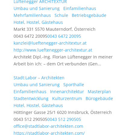
Lüftenegger ARCHITEXTUR
Umbau und Sanierung
Einfamilienhaus
Mehrfamilienhaus
Schule
Betriebsgebäude
Hotel, Hostel, Gästehaus
Markt 331 5570 Mauterndorf, Österreich
0043 6472 20095
0043 6472 20095
kanzlei@lueftenegger-architextur.at
http://www.lueftenegger-architextur.at
Architekt Dipl.-Ing. Florian Lüftenegger In meiner
Arbeit bin ich: – dem Ort verbunden (Gen...
Stadt:Labor – Architekten
Umbau und Sanierung
Sporthalle
Einfamilienhaus
Innenarchitektur
Masterplan
Stadtentwicklung
Kulturzentrum
Bürogebäude
Hotel, Hostel, Gästehaus
Höttinger Gasse 25/1 6020 Innsbruck, Österreich
0043 512 290505
0043 512 290505
office@stadtlabor-architekten.com
https://stadtlabor-architekten.com/