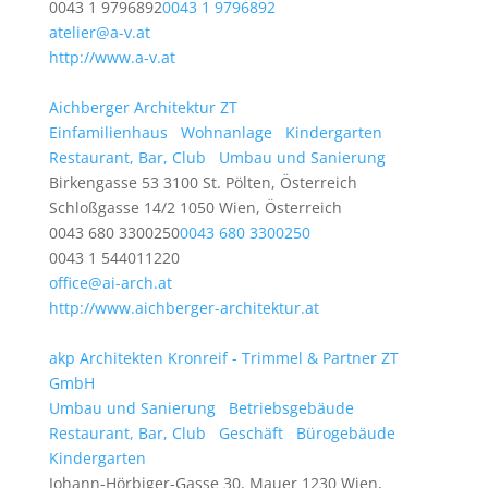
0043 1 9796892
0043 1 9796892
atelier@a-v.at
http://www.a-v.at
Aichberger Architektur ZT
Einfamilienhaus
Wohnanlage
Kindergarten
Restaurant, Bar, Club
Umbau und Sanierung
Birkengasse 53 3100 St. Pölten, Österreich
Schloßgasse 14/2 1050 Wien, Österreich
0043 680 3300250
0043 680 3300250
0043 1 544011220
office@ai-arch.at
http://www.aichberger-architektur.at
akp Architekten Kronreif - Trimmel & Partner ZT
GmbH
Umbau und Sanierung
Betriebsgebäude
Restaurant, Bar, Club
Geschäft
Bürogebäude
Kindergarten
Johann-Hörbiger-Gasse 30, Mauer 1230 Wien,