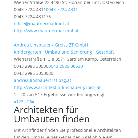
Wiener Straße 22 4490 St. Florian bei Linz, Österreich
0043 7224 4311
0043 7224 4311
0043 7224 431176
office@mautnermarkhof.at
http://www.mautnermarkhof.at
Andrea Linsbauer - Groiss ZT GmbH
Kindergarten
Umbau und Sanierung
Geschäft
Wienerstraße 113 a 3571 Gars am Kamp, Österreich
0043 2985 30530
0043 2985 30530
0043 2985 3053030
andrea.linsbauer@zt.bzg.at
http://www.architektin-linsbauer-groiss.at
1 - 20 von 517 Ergebnisse werden angezeigt
«
1
2
3
...
26
»
Architekten für
Umbauten finden
Mit Archfinder finden Sie professionelle Architekten
für den Umbau eines Gebäudes. Egal ob Sie ein