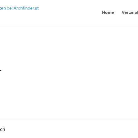
Home
Verzeic
T
ich