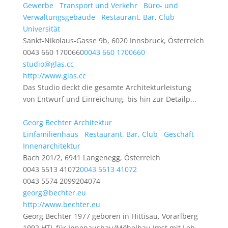
Gewerbe
Transport und Verkehr
Büro- und
Verwaltungsgebäude
Restaurant, Bar, Club
Universität
Sankt-Nikolaus-Gasse 9b, 6020 Innsbruck, Österreich
0043 660 1700660
0043 660 1700660
studio@glas.cc
http://www.glas.cc
Das Studio deckt die gesamte Architekturleistung
von Entwurf und Einreichung, bis hin zur Detailp...
Georg Bechter Architektur
Einfamilienhaus
Restaurant, Bar, Club
Geschäft
Innenarchitektur
Bach 201/2, 6941 Langenegg, Österreich
0043 5513 41072
0043 5513 41072
0043 5574 2099204074
georg@bechter.eu
http://www.bechter.eu
Georg Bechter 1977 geboren in Hittisau, Vorarlberg
1992 HTL für Innenausbau/Möbelbau Imst mit Leh...