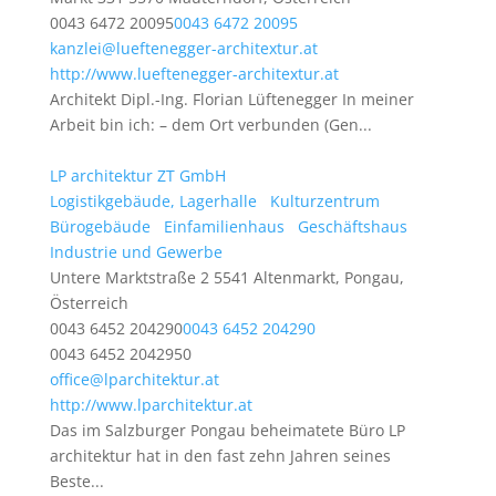
0043 6472 20095
0043 6472 20095
kanzlei@lueftenegger-architextur.at
http://www.lueftenegger-architextur.at
Architekt Dipl.-Ing. Florian Lüftenegger In meiner
Arbeit bin ich: – dem Ort verbunden (Gen...
LP architektur ZT GmbH
Logistikgebäude, Lagerhalle
Kulturzentrum
Bürogebäude
Einfamilienhaus
Geschäftshaus
Industrie und Gewerbe
Untere Marktstraße 2 5541 Altenmarkt, Pongau,
Österreich
0043 6452 204290
0043 6452 204290
0043 6452 2042950
office@lparchitektur.at
http://www.lparchitektur.at
Das im Salzburger Pongau beheimatete Büro LP
architektur hat in den fast zehn Jahren seines
Beste...