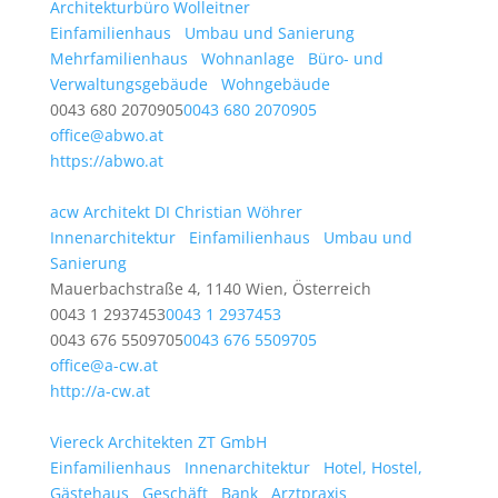
Architekturbüro Wolleitner
Einfamilienhaus
Umbau und Sanierung
Mehrfamilienhaus
Wohnanlage
Büro- und
Verwaltungsgebäude
Wohngebäude
0043 680 2070905
0043 680 2070905
office@abwo.at
https://abwo.at
acw Architekt DI Christian Wöhrer
Innenarchitektur
Einfamilienhaus
Umbau und
Sanierung
Mauerbachstraße 4, 1140 Wien, Österreich
0043 1 2937453
0043 1 2937453
0043 676 5509705
0043 676 5509705
office@a-cw.at
http://a-cw.at
Viereck Architekten ZT GmbH
Einfamilienhaus
Innenarchitektur
Hotel, Hostel,
Gästehaus
Geschäft
Bank
Arztpraxis