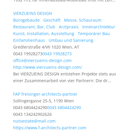
VIERZUEINS DESIGN
Bürogebäude
Geschäft
Messe, Schauraum
Restaurant, Bar, Club
Arztpraxis
Innenarchitektur
Kunst, Installation, Ausstellung
Temporärer Bau
Einfamilienhaus
Umbau und Sanierung
Gredlerstraße 4/VII 1020 Wien, AT
0043 19928273
0043 19928273
office@vierzueins-design.com
http://www.vierzueins-design.com/
Bei VIERZUEINS DESIGN entstehen Projekte stets aus
einer Zusammenarbeit von vier Partnern: Die dr...
FAP freisinger-architects-partner
Sollingergasse 25-5, 1190 Wien
0043 6804424290
0043 6804424290
0043 134242902626
nutsestate@mail.com
https://www.f-architects-partner.com