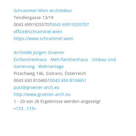
Schrammel.Wien Architektur
Tendlergasse 13/19
0043 69919255707
0043 69919255707
office@schrammel.wien
https://www.schrammel.wien
Architekt Jürgen Groener
Einfamilienhaus
Mehrfamilienhaus
Umbau und
Sanierung
Wohnanlage
Pizachweg 146, Sistrans, Österreich
0043 650 8104651
0043 650 8104651
post@groener-arch.eu
http://www.groener-arch.eu
1 - 20 von 2k Ergebnisse werden angezeigt
«
1
2
3
...
115
»