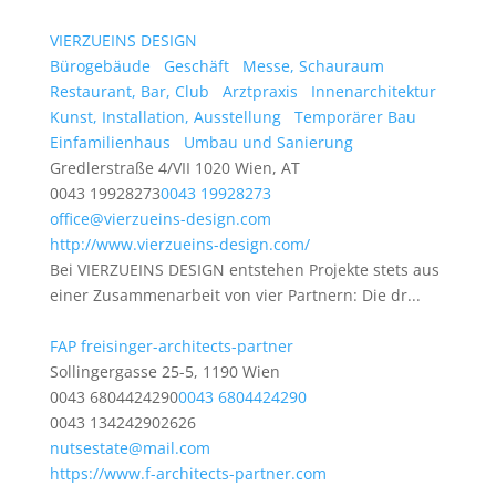
VIERZUEINS DESIGN
Bürogebäude
Geschäft
Messe, Schauraum
Restaurant, Bar, Club
Arztpraxis
Innenarchitektur
Kunst, Installation, Ausstellung
Temporärer Bau
Einfamilienhaus
Umbau und Sanierung
Gredlerstraße 4/VII 1020 Wien, AT
0043 19928273
0043 19928273
office@vierzueins-design.com
http://www.vierzueins-design.com/
Bei VIERZUEINS DESIGN entstehen Projekte stets aus
einer Zusammenarbeit von vier Partnern: Die dr...
FAP freisinger-architects-partner
Sollingergasse 25-5, 1190 Wien
0043 6804424290
0043 6804424290
0043 134242902626
nutsestate@mail.com
https://www.f-architects-partner.com