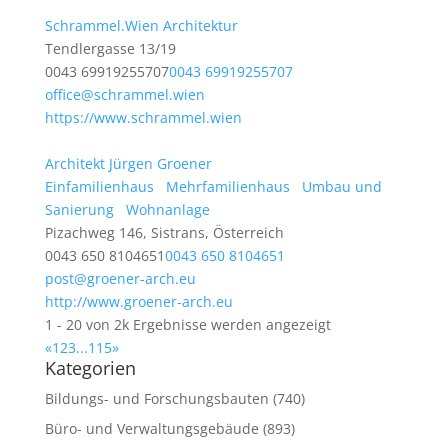
Schrammel.Wien Architektur
Tendlergasse 13/19
0043 69919255707
0043 69919255707
office@schrammel.wien
https://www.schrammel.wien
Architekt Jürgen Groener
Einfamilienhaus
Mehrfamilienhaus
Umbau und
Sanierung
Wohnanlage
Pizachweg 146, Sistrans, Österreich
0043 650 8104651
0043 650 8104651
post@groener-arch.eu
http://www.groener-arch.eu
1 - 20 von 2k Ergebnisse werden angezeigt
«
1
2
3
...
115
»
Kategorien
Bildungs- und Forschungsbauten
(740)
Büro- und Verwaltungsgebäude
(893)