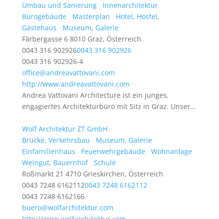
Umbau und Sanierung
Innenarchitektur
Bürogebäude
Masterplan
Hotel, Hostel,
Gästehaus
Museum, Galerie
Färbergasse 6 8010 Graz, Österreich
0043 316 902926
0043 316 902926
0043 316 902926-4
office@andreavattovani.com
http://www.andreavattovani.com
Andrea Vattovani Architecture ist ein junges,
engagiertes Architekturbüro mit Sitz in Graz. Unser...
Wolf Architektur ZT GmbH
Brücke, Verkehrsbau
Museum, Galerie
Einfamilienhaus
Feuerwehrgebäude
Wohnanlage
Weingut, Bauernhof
Schule
Roßmarkt 21 4710 Grieskirchen, Österreich
0043 7248 6162112
0043 7248 6162112
0043 7248 6162166
buero@wolfarchitektur.com
http://www.wolfarchitektur.com