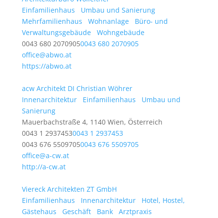
Einfamilienhaus
Umbau und Sanierung
Mehrfamilienhaus
Wohnanlage
Büro- und
Verwaltungsgebäude
Wohngebäude
0043 680 2070905
0043 680 2070905
office@abwo.at
https://abwo.at
acw Architekt DI Christian Wöhrer
Innenarchitektur
Einfamilienhaus
Umbau und
Sanierung
Mauerbachstraße 4, 1140 Wien, Österreich
0043 1 2937453
0043 1 2937453
0043 676 5509705
0043 676 5509705
office@a-cw.at
http://a-cw.at
Viereck Architekten ZT GmbH
Einfamilienhaus
Innenarchitektur
Hotel, Hostel,
Gästehaus
Geschäft
Bank
Arztpraxis