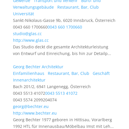
Gewerbe
Transport und Verkehr
Büro- und
Verwaltungsgebäude
Restaurant, Bar, Club
Universität
Sankt-Nikolaus-Gasse 9b, 6020 Innsbruck, Österreich
0043 660 1700660
0043 660 1700660
studio@glas.cc
http://www.glas.cc
Das Studio deckt die gesamte Architekturleistung
von Entwurf und Einreichung, bis hin zur Detailp...
Georg Bechter Architektur
Einfamilienhaus
Restaurant, Bar, Club
Geschäft
Innenarchitektur
Bach 201/2, 6941 Langenegg, Österreich
0043 5513 41072
0043 5513 41072
0043 5574 2099204074
georg@bechter.eu
http://www.bechter.eu
Georg Bechter 1977 geboren in Hittisau, Vorarlberg
1992 HTL für Innenausbau/Möbelbau Imst mit Leh...