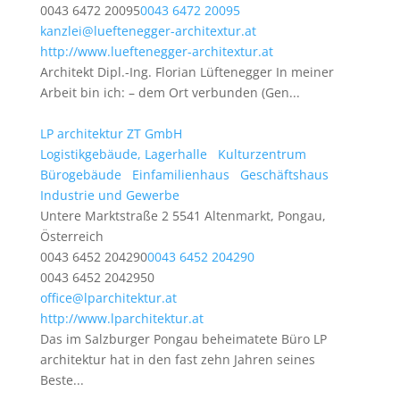
0043 6472 20095
0043 6472 20095
kanzlei@lueftenegger-architextur.at
http://www.lueftenegger-architextur.at
Architekt Dipl.-Ing. Florian Lüftenegger In meiner
Arbeit bin ich: – dem Ort verbunden (Gen...
LP architektur ZT GmbH
Logistikgebäude, Lagerhalle
Kulturzentrum
Bürogebäude
Einfamilienhaus
Geschäftshaus
Industrie und Gewerbe
Untere Marktstraße 2 5541 Altenmarkt, Pongau,
Österreich
0043 6452 204290
0043 6452 204290
0043 6452 2042950
office@lparchitektur.at
http://www.lparchitektur.at
Das im Salzburger Pongau beheimatete Büro LP
architektur hat in den fast zehn Jahren seines
Beste...