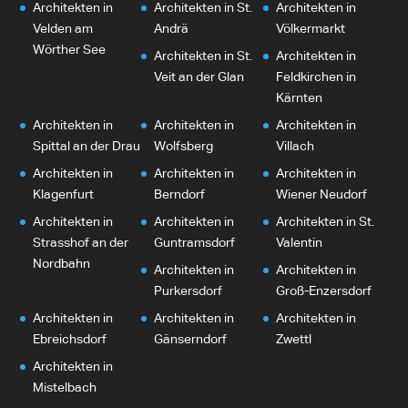
Architekten in
Architekten in St.
Architekten in
Velden am
Andrä
Völkermarkt
Wörther See
Architekten in St.
Architekten in
Veit an der Glan
Feldkirchen in
Kärnten
Architekten in
Architekten in
Architekten in
Spittal an der Drau
Wolfsberg
Villach
Architekten in
Architekten in
Architekten in
Klagenfurt
Berndorf
Wiener Neudorf
Architekten in
Architekten in
Architekten in St.
Strasshof an der
Guntramsdorf
Valentin
Nordbahn
Architekten in
Architekten in
Purkersdorf
Groß-Enzersdorf
Architekten in
Architekten in
Architekten in
Ebreichsdorf
Gänserndorf
Zwettl
Architekten in
Mistelbach