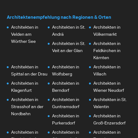
Architektenempfehlung nach Regionen & Orten
Architekten in
Architekten in St.
Architekten in
Velden am
Andrä
Völkermarkt
Wörther See
Architekten in St.
Architekten in
Veit an der Glan
Feldkirchen in
Kärnten
Architekten in
Architekten in
Architekten in
Spittal an der Drau
Wolfsberg
Villach
Architekten in
Architekten in
Architekten in
Klagenfurt
Berndorf
Wiener Neudorf
Architekten in
Architekten in
Architekten in St.
Strasshof an der
Guntramsdorf
Valentin
Nordbahn
Architekten in
Architekten in
Purkersdorf
Groß-Enzersdorf
Architekten in
Architekten in
Architekten in