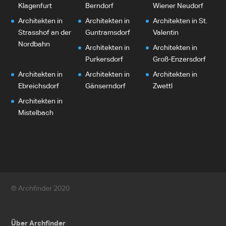
Klagenfurt
Berndorf
Wiener Neudorf
Architekten in
Architekten in
Architekten in St.
Strasshof an der
Guntramsdorf
Valentin
Nordbahn
Architekten in
Architekten in
Purkersdorf
Groß-Enzersdorf
Architekten in
Architekten in
Architekten in
Ebreichsdorf
Gänserndorf
Zwettl
Architekten in
Mistelbach
© Archfinder 2020
Über Archfinder