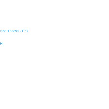
 Hans Thoma ZT KG
bH