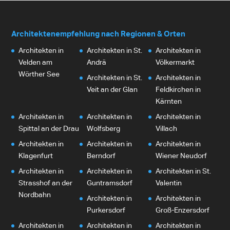
Architektenempfehlung nach Regionen & Orten
Architekten in
Architekten in St.
Architekten in
Velden am
Andrä
Völkermarkt
Wörther See
Architekten in St.
Architekten in
Veit an der Glan
Feldkirchen in
Kärnten
Architekten in
Architekten in
Architekten in
Spittal an der Drau
Wolfsberg
Villach
Architekten in
Architekten in
Architekten in
Klagenfurt
Berndorf
Wiener Neudorf
Architekten in
Architekten in
Architekten in St.
Strasshof an der
Guntramsdorf
Valentin
Nordbahn
Architekten in
Architekten in
Purkersdorf
Groß-Enzersdorf
Architekten in
Architekten in
Architekten in