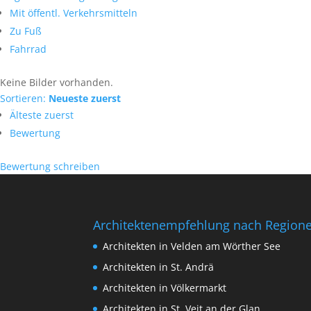
Mit öffentl. Verkehrsmitteln
Zu Fuß
Fahrrad
Keine Bilder vorhanden.
Sortieren:
Neueste zuerst
Älteste zuerst
Bewertung
Bewertung schreiben
Architektenempfehlung nach Region
Architekten in Velden am Wörther See
Architekten in St. Andrä
Architekten in Völkermarkt
Architekten in St. Veit an der Glan