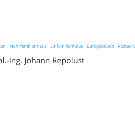
ten
Mehrfamilienhaus
Einfamilienhaus
Bürogebäude
Restaura
pl.-Ing. Johann Repolust