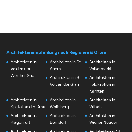
Architektenempfehlung nach Regionen & Orten
Architekten in
Architekten in St.
Architekten in
Velden am
Andrä
Völkermarkt
Wörther See
Architekten in St.
Architekten in
Veit an der Glan
Feldkirchen in
Kärnten
Architekten in
Architekten in
Architekten in
Spittal an der Drau
Wolfsberg
Villach
Architekten in
Architekten in
Architekten in
Klagenfurt
Berndorf
Wiener Neudorf
Architekten in
Architekten in
Architekten in St.