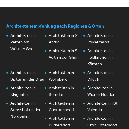
Architektenempfehlung nach Regionen & Orten
Architekten in
Architekten in St.
Architekten in
Velden am
Andrä
Völkermarkt
Wörther See
Architekten in St.
Architekten in
Veit an der Glan
Feldkirchen in
Kärnten
Architekten in
Architekten in
Architekten in
Spittal an der Drau
Wolfsberg
Villach
Architekten in
Architekten in
Architekten in
Klagenfurt
Berndorf
Wiener Neudorf
Architekten in
Architekten in
Architekten in St.
Strasshof an der
Guntramsdorf
Valentin
Nordbahn
Architekten in
Architekten in
Purkersdorf
Groß-Enzersdorf