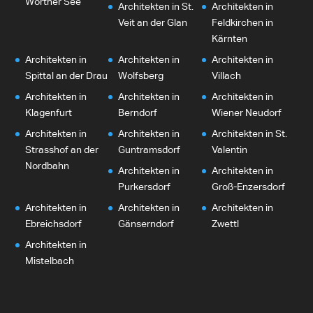
Wörther See
Architekten in St.
Architekten in
Veit an der Glan
Feldkirchen in
Kärnten
Architekten in
Architekten in
Architekten in
Spittal an der Drau
Wolfsberg
Villach
Architekten in
Architekten in
Architekten in
Klagenfurt
Berndorf
Wiener Neudorf
Architekten in
Architekten in
Architekten in St.
Strasshof an der
Guntramsdorf
Valentin
Nordbahn
Architekten in
Architekten in
Purkersdorf
Groß-Enzersdorf
Architekten in
Architekten in
Architekten in
Ebreichsdorf
Gänserndorf
Zwettl
Architekten in
Mistelbach