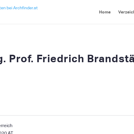
Home
Verzeic
g. Prof. Friedrich Brandst
rreich
020
AT