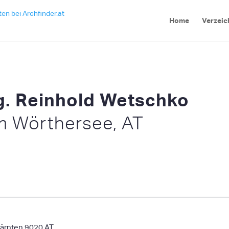
Home
Verzeic
ng. Reinhold Wetschko
m Wörthersee, AT
ärnten
9020
AT