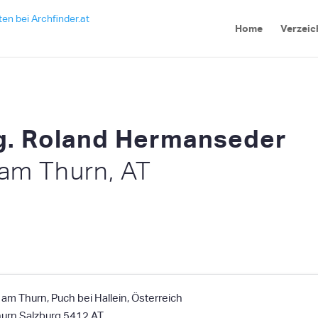
Home
Verzeic
ng. Roland Hermanseder
am Thurn, AT
m Thurn, Puch bei Hallein, Österreich
hurn
Salzburg
5412
AT