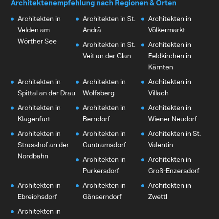
Architektenempfehlung nach Regionen & Orten
Architekten in
Architekten in St.
Architekten in
Velden am
Andrä
Völkermarkt
Wörther See
Architekten in St.
Architekten in
Veit an der Glan
Feldkirchen in
Kärnten
Architekten in
Architekten in
Architekten in
Spittal an der Drau
Wolfsberg
Villach
Architekten in
Architekten in
Architekten in
Klagenfurt
Berndorf
Wiener Neudorf
Architekten in
Architekten in
Architekten in St.
Strasshof an der
Guntramsdorf
Valentin
Nordbahn
Architekten in
Architekten in
Purkersdorf
Groß-Enzersdorf
Architekten in
Architekten in
Architekten in
Ebreichsdorf
Gänserndorf
Zwettl
Architekten in