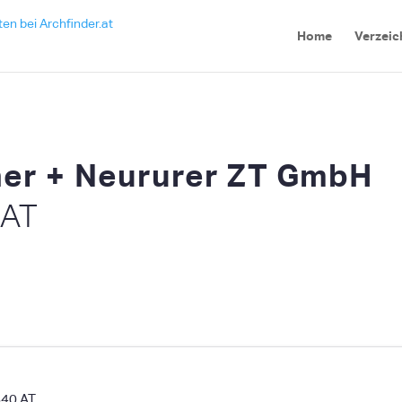
Home
Verzeic
ner + Neururer ZT GmbH
 AT
840
AT