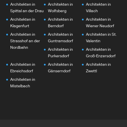
Architekten in
Architekten in
Architekten in
Spittal an der Drau
Wolfsberg
Villach
Architekten in
Architekten in
Architekten in
Klagenfurt
Berndorf
Wiener Neudorf
Architekten in
Architekten in
Architekten in St.
Strasshof an der
Guntramsdorf
Valentin
Nordbahn
Architekten in
Architekten in
Purkersdorf
Groß-Enzersdorf
Architekten in
Architekten in
Architekten in
Ebreichsdorf
Gänserndorf
Zwettl
Architekten in
Mistelbach