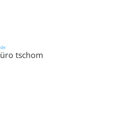
ude
büro tschom