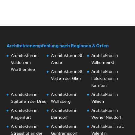
Architektenempfehlung nach Regionen & Orten
Architekten in
Architekten in St.
Architekten in
Velden am
Andrä
Völkermarkt
Wörther See
Architekten in St.
Architekten in
Veit an der Glan
Feldkirchen in
Kärnten
Architekten in
Architekten in
Architekten in
Spittal an der Drau
Wolfsberg
Villach
Architekten in
Architekten in
Architekten in
Klagenfurt
Berndorf
Wiener Neudorf
Architekten in
Architekten in
Architekten in St.
Strasshof an der
Guntramsdorf
Valentin