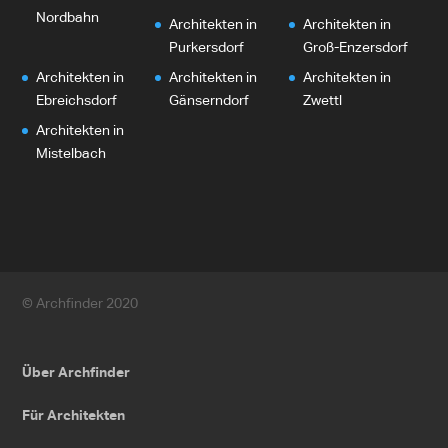
Nordbahn
Architekten in
Architekten in
Purkersdorf
Groß-Enzersdorf
Architekten in
Architekten in
Architekten in
Ebreichsdorf
Gänserndorf
Zwettl
Architekten in
Mistelbach
© Archfinder 2020
Über Archfinder
Für Architekten