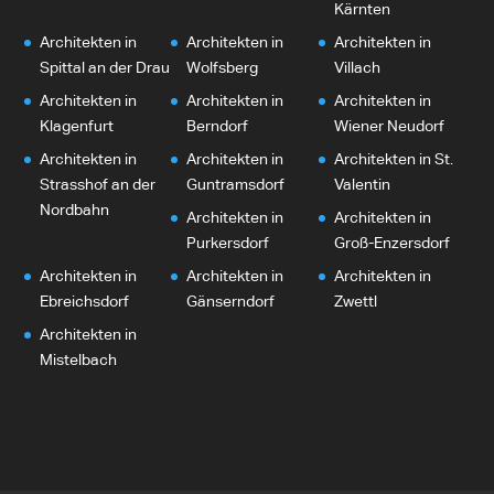
Kärnten
Architekten in
Architekten in
Architekten in
Spittal an der Drau
Wolfsberg
Villach
Architekten in
Architekten in
Architekten in
Klagenfurt
Berndorf
Wiener Neudorf
Architekten in
Architekten in
Architekten in St.
Strasshof an der
Guntramsdorf
Valentin
Nordbahn
Architekten in
Architekten in
Purkersdorf
Groß-Enzersdorf
Architekten in
Architekten in
Architekten in
Ebreichsdorf
Gänserndorf
Zwettl
Architekten in
Mistelbach