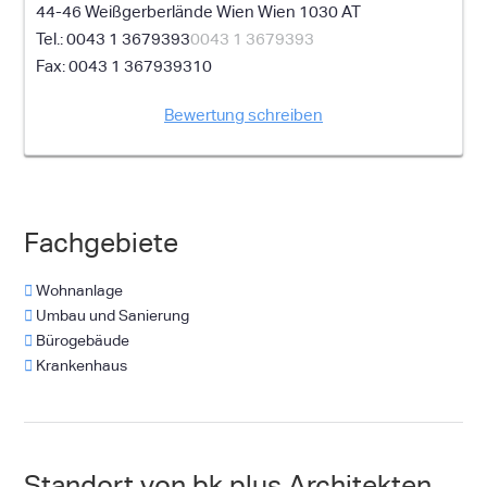
44-46 Weißgerberlände
Wien
Wien
1030
AT
0043 1 3679393
0043 1 3679393
0043 1 367939310
Bewertung schreiben
Fachgebiete
Wohnanlage
Umbau und Sanierung
Bürogebäude
Krankenhaus
Standort von bk plus Architekten