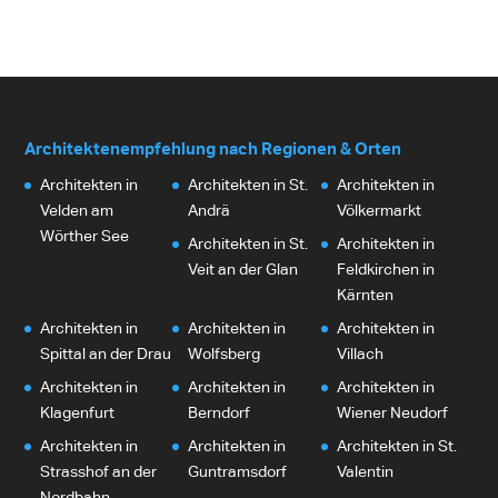
Architektenempfehlung nach Regionen & Orten
Architekten in
Architekten in St.
Architekten in
Velden am
Andrä
Völkermarkt
Wörther See
Architekten in St.
Architekten in
Veit an der Glan
Feldkirchen in
Kärnten
Architekten in
Architekten in
Architekten in
Spittal an der Drau
Wolfsberg
Villach
Architekten in
Architekten in
Architekten in
Klagenfurt
Berndorf
Wiener Neudorf
Architekten in
Architekten in
Architekten in St.
Strasshof an der
Guntramsdorf
Valentin
Nordbahn