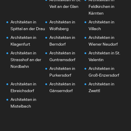
Veit an der Glan
Feldkirchen in
Kärnten
Architekten in
Architekten in
Architekten in
Spittal an der Drau
Wolfsberg
Villach
Architekten in
Architekten in
Architekten in
Klagenfurt
Berndorf
Wiener Neudorf
Architekten in
Architekten in
Architekten in St.
Strasshof an der
Guntramsdorf
Valentin
Nordbahn
Architekten in
Architekten in
Purkersdorf
Groß-Enzersdorf
Architekten in
Architekten in
Architekten in
Ebreichsdorf
Gänserndorf
Zwettl
Architekten in
Mistelbach