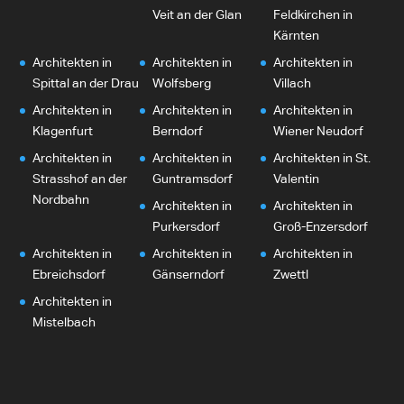
Veit an der Glan
Feldkirchen in
Kärnten
Architekten in
Architekten in
Architekten in
Spittal an der Drau
Wolfsberg
Villach
Architekten in
Architekten in
Architekten in
Klagenfurt
Berndorf
Wiener Neudorf
Architekten in
Architekten in
Architekten in St.
Strasshof an der
Guntramsdorf
Valentin
Nordbahn
Architekten in
Architekten in
Purkersdorf
Groß-Enzersdorf
Architekten in
Architekten in
Architekten in
Ebreichsdorf
Gänserndorf
Zwettl
Architekten in
Mistelbach