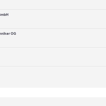
 GmbH
chniker OG