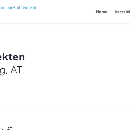
Home
Verzeic
ekten
g, AT
721
AT