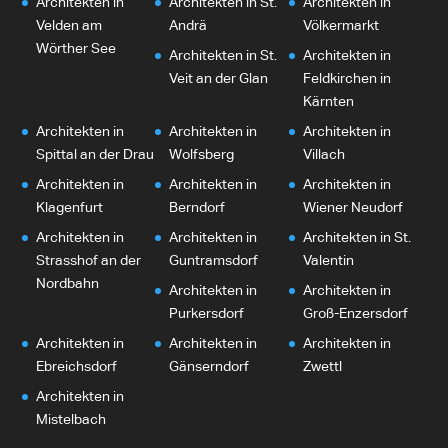
Architekten in
Architekten in St.
Architekten in
Velden am
Andrä
Völkermarkt
Wörther See
Architekten in St.
Architekten in
Veit an der Glan
Feldkirchen in
Kärnten
Architekten in
Architekten in
Architekten in
Spittal an der Drau
Wolfsberg
Villach
Architekten in
Architekten in
Architekten in
Klagenfurt
Berndorf
Wiener Neudorf
Architekten in
Architekten in
Architekten in St.
Strasshof an der
Guntramsdorf
Valentin
Nordbahn
Architekten in
Architekten in
Purkersdorf
Groß-Enzersdorf
Architekten in
Architekten in
Architekten in
Ebreichsdorf
Gänserndorf
Zwettl
Architekten in
Mistelbach