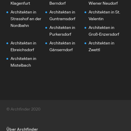
Klagenfurt
Berndorf
Wiener Neudorf
Architekten in
Architekten in
Architekten in St.
Strasshof an der
Guntramsdorf
Valentin
Nordbahn
Architekten in
Architekten in
Purkersdorf
Groß-Enzersdorf
Architekten in
Architekten in
Architekten in
Ebreichsdorf
Gänserndorf
Zwettl
Architekten in
Mistelbach
© Archfinder 2020
Über Archfinder