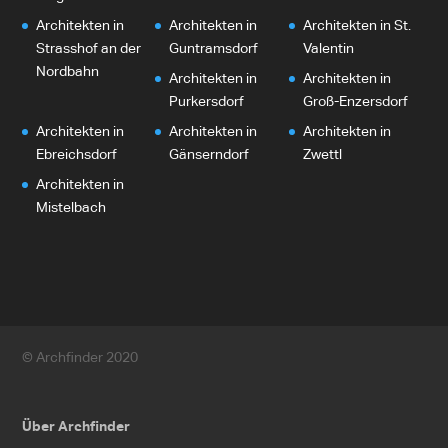
Architekten in
Architekten in
Architekten in St.
Strasshof an der
Guntramsdorf
Valentin
Nordbahn
Architekten in
Architekten in
Purkersdorf
Groß-Enzersdorf
Architekten in
Architekten in
Architekten in
Ebreichsdorf
Gänserndorf
Zwettl
Architekten in
Mistelbach
© Archfinder 2020
Über Archfinder