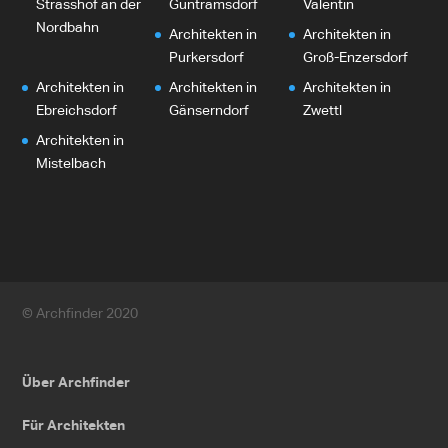
Strasshof an der
Guntramsdorf
Valentin
Nordbahn
Architekten in
Architekten in
Purkersdorf
Groß-Enzersdorf
Architekten in
Architekten in
Architekten in
Ebreichsdorf
Gänserndorf
Zwettl
Architekten in
Mistelbach
© Archfinder 2020
Über Archfinder
Für Architekten