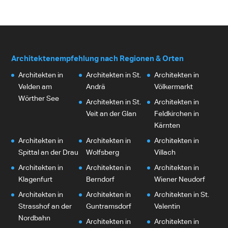
Architektenempfehlung nach Regionen & Orten
Architekten in
Architekten in St.
Architekten in
Velden am
Andrä
Völkermarkt
Wörther See
Architekten in St.
Architekten in
Veit an der Glan
Feldkirchen in
Kärnten
Architekten in
Architekten in
Architekten in
Spittal an der Drau
Wolfsberg
Villach
Architekten in
Architekten in
Architekten in
Klagenfurt
Berndorf
Wiener Neudorf
Architekten in
Architekten in
Architekten in St.
Strasshof an der
Guntramsdorf
Valentin
Nordbahn
Architekten in
Architekten in