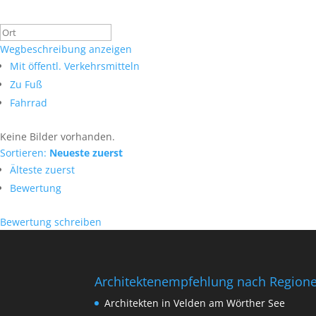
Wegbeschreibung anzeigen
Mit öffentl. Verkehrsmitteln
Zu Fuß
Fahrrad
Keine Bilder vorhanden.
Sortieren:
Neueste zuerst
Älteste zuerst
Bewertung
Bewertung schreiben
Architektenempfehlung nach Region
Architekten in Velden am Wörther See