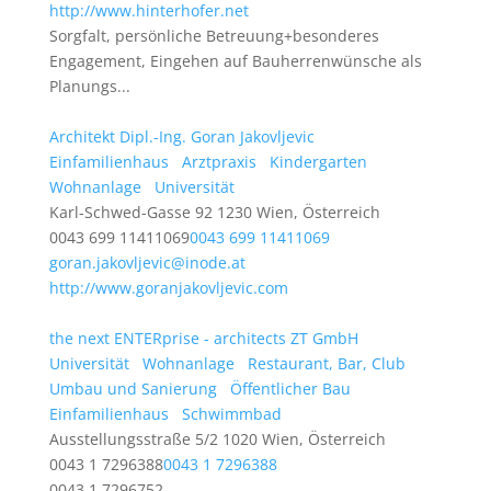
http://www.hinterhofer.net
Sorgfalt, persönliche Betreuung+besonderes
Engagement, Eingehen auf Bauherrenwünsche als
Planungs...
Architekt Dipl.-Ing. Goran Jakovljevic
Einfamilienhaus
Arztpraxis
Kindergarten
Wohnanlage
Universität
Karl-Schwed-Gasse 92 1230 Wien, Österreich
0043 699 11411069
0043 699 11411069
goran.jakovljevic@inode.at
http://www.goranjakovljevic.com
the next ENTERprise - architects ZT GmbH
Universität
Wohnanlage
Restaurant, Bar, Club
Umbau und Sanierung
Öffentlicher Bau
Einfamilienhaus
Schwimmbad
Ausstellungsstraße 5/2 1020 Wien, Österreich
0043 1 7296388
0043 1 7296388
0043 1 7296752