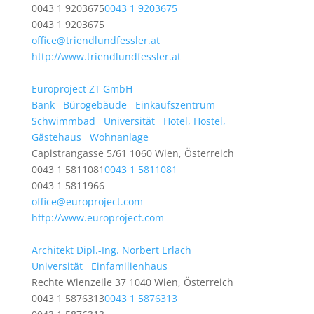
0043 1 9203675
0043 1 9203675
0043 1 9203675
office@triendlundfessler.at
http://www.triendlundfessler.at
Europroject ZT GmbH
Bank
Bürogebäude
Einkaufszentrum
Schwimmbad
Universität
Hotel, Hostel,
Gästehaus
Wohnanlage
Capistrangasse 5/61 1060 Wien, Österreich
0043 1 5811081
0043 1 5811081
0043 1 5811966
office@europroject.com
http://www.europroject.com
Architekt Dipl.-Ing. Norbert Erlach
Universität
Einfamilienhaus
Rechte Wienzeile 37 1040 Wien, Österreich
0043 1 5876313
0043 1 5876313