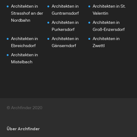
Architekten in
Architekten in
Architekten in St.
Strasshof an der
Guntramsdorf
Valentin
Nordbahn
Architekten in
Architekten in
Purkersdorf
Groß-Enzersdorf
Architekten in
Architekten in
Architekten in
Ebreichsdorf
Gänserndorf
Zwettl
Architekten in
Mistelbach
© Archfinder 2020
Über Archfinder