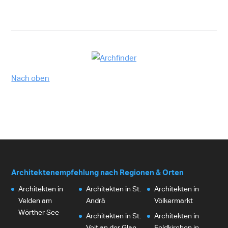
Nach oben
Architektenempfehlung nach Regionen & Orten
Architekten in
Architekten in St.
Architekten in
Velden am
Andrä
Völkermarkt
Wörther See
Architekten in St.
Architekten in
Veit an der Glan
Feldkirchen in