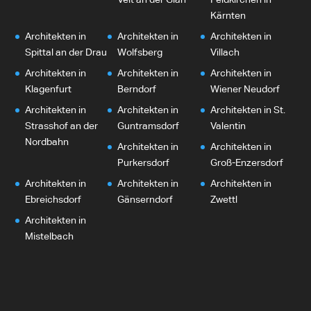
Kärnten
Architekten in
Architekten in
Architekten in
Spittal an der Drau
Wolfsberg
Villach
Architekten in
Architekten in
Architekten in
Klagenfurt
Berndorf
Wiener Neudorf
Architekten in
Architekten in
Architekten in St.
Strasshof an der
Guntramsdorf
Valentin
Nordbahn
Architekten in
Architekten in
Purkersdorf
Groß-Enzersdorf
Architekten in
Architekten in
Architekten in
Ebreichsdorf
Gänserndorf
Zwettl
Architekten in
Mistelbach