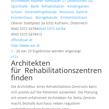
Architekten Adamer Ramsauer ZT Gesellschaft OG
Sporthalle
Bank
Rehabilitation
Kindergarten
Schule
Feuerwehrgebäude
Museum, Galerie
Krankenhaus
Bürogebäude
Einfamilienhaus
Oberer Stadtplatz 5a 6332 Kufstein, Österreich
0043 5372 64784
0043 5372 64784
0043 5372 6478415
office@aar.at
http://www.aar.at
1 - 20 von 23 Ergebnisse werden angezeigt
«
1
2
»
Architekten
für Rehabilitationszentren
finden
Die Architektur eines Rehabilitations-Zentrums kann
sich positiv auf die Patienten auswirken. Die Planung
mit einem erfahrenen Architekten für Reha-Zentren
macht deshalb durchaus neben regulären
architektonischem Fachwissen sinn.