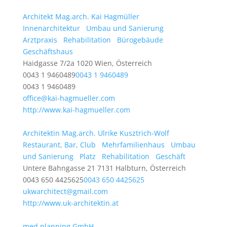
Architekt Mag.arch. Kai Hagmüller
Innenarchitektur
Umbau und Sanierung
Arztpraxis
Rehabilitation
Bürogebäude
Geschäftshaus
Haidgasse 7/2a 1020 Wien, Österreich
0043 1 9460489
0043 1 9460489
0043 1 9460489
office@kai-hagmueller.com
http://www.kai-hagmueller.com
Architektin Mag.arch. Ulrike Kusztrich-Wolf
Restaurant, Bar, Club
Mehrfamilienhaus
Umbau
und Sanierung
Platz
Rehabilitation
Geschäft
Untere Bahngasse 21 7131 Halbturn, Österreich
0043 650 4425625
0043 650 4425625
ukwarchitect@gmail.com
http://www.uk-architektin.at
med planning GmbH