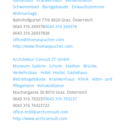
Gästehaus
Krankenhaus
Rehabilitation
Schwimmbad
Bürogebäude
Einkaufszentrum
Wohnanlage
Bahnhofgürtel 77/6 8020 Graz, Österreich
0043 316 269378
0043 316 269378
0043 316 26937828
office@thomaspucher.com
http://www.thomaspucher.com
Architektur-Consult ZT GmbH
Museum, Galerie
Schule
Stadion
Brücke,
Verkehrsbau
Hotel, Hostel, Gästehaus
Betriebsgebäude
Krankenhaus
Klinik
Alten- und
Pflegeheim
Rehabilitation
Muchargasse 30 8010 Graz, Österreich
0043 316 763237
0043 316 763237
0043 316 76323722
office-m30@archconsult.com
http://www.archconsult.com