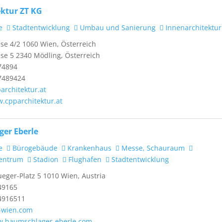
ektur ZT KG
e
Stadtentwicklung
Umbau und Sanierung
Innenarchitektur
e 4/2 1060 Wien, Österreich
se 5 2340 Mödling, Österreich
74894
7489424
rchitektur.at
w.cpparchitektur.at
er Eberle
e
Bürogebäude
Krankenhaus
Messe, Schauraum
zentrum
Stadion
Flughafen
Stadtentwicklung
ueger-Platz 5 1010 Wien, Austria
49165
4916511
-wien.com
w.baumschlager-eberle.com