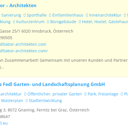
or – Architekten
Sanierung
Sporthalle
Einfamilienhaus
Innenarchitektur
klung
Kulturzentrum
Bürogebäude
Hotel, Hostel, Gästehau
Gasse 25/1 6020 Innsbruck, Österreich
290505
adtlabor-architekten.com
adtlabor-architekten.com/
an Zusammenarbeit! Gemeinsam mit unseren Kunden und Partner
...
es Fedl Garten- und Landschaftsplanung GmbH
architektur
Öffentlicher, privater Garten
Park, Freianlage
Pl
Masterplan
Stadtentwicklung
 3, 8072 Gnaning, Fernitz bei Graz, Österreich
48647
l.eu