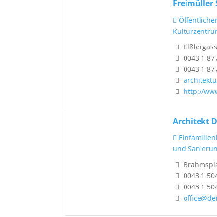
Freimüller 
Öffentliche
Kulturzentr
Elßlergass
0043 1 87
0043 1 87
architektu
http://www
Architekt D
Einfamilien
und Sanieru
Brahmsplat
0043 1 50
0043 1 50
office@de