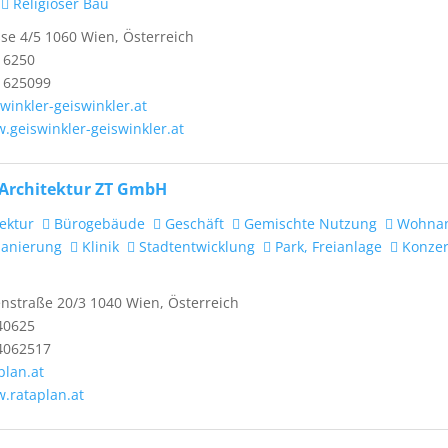
Religiöser Bau
e 4/5 1060 Wien, Österreich
16250
1625099
winkler-geiswinkler.at
.geiswinkler-geiswinkler.at
Architektur ZT GmbH
ektur
Bürogebäude
Geschäft
Gemischte Nutzung
Wohnan
anierung
Klinik
Stadtentwicklung
Park, Freianlage
Konzer
straße 20/3 1040 Wien, Österreich
40625
4062517
plan.at
w.rataplan.at