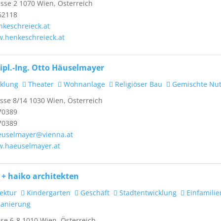
se 2 1070 Wien, Österreich
62118
nkeschreieck.at
w.henkeschreieck.at
ipl.-Ing. Otto Häuselmayer
klung
Theater
Wohnanlage
Religiöser Bau
Gemischte Nu
se 8/14 1030 Wien, Österreich
70389
70389
aeuselmayer@vienna.at
w.haeuselmayer.at
 + haiko architekten
ektur
Kindergarten
Geschäft
Stadtentwicklung
Einfamili
anierung
e 6-8 1010 Wien, Österreich