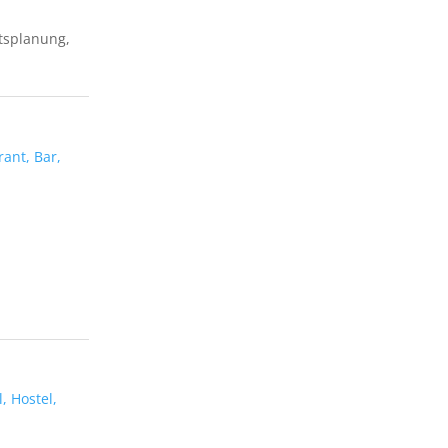
splanung,
ant, Bar,
, Hostel,