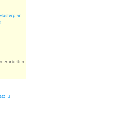
Masterplan
s
n erarbeiten
atz