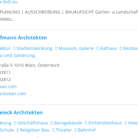
w.fedl.eu
PLANUNG | AUSSCHREIBUNG | BAUAUFSICHT Garten- u.Landschaft
tektu...
fmann Architekten
ektur
Stadtentwicklung
Museum, Galerie
Rathaus
Restaur
 und Sanierung
aße 5 1010 Wien, Österreich
92811
92812
skan.com
w.kiskan.com
eieck Architekten
klung
Geschäftshaus
Bürogebäude
Einfamilienhaus
Hotel
Schule
Religiöser Bau
Theater
Bahnhof