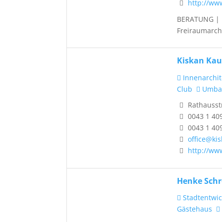
http://ww
BERATUNG | 
Freiraumarchi
Kiskan Kau
Innenarchit
Club
Umbau
Rathausstr
0043 1 40
0043 1 40
office@ki
http://ww
Henke Schr
Stadtentwic
Gästehaus