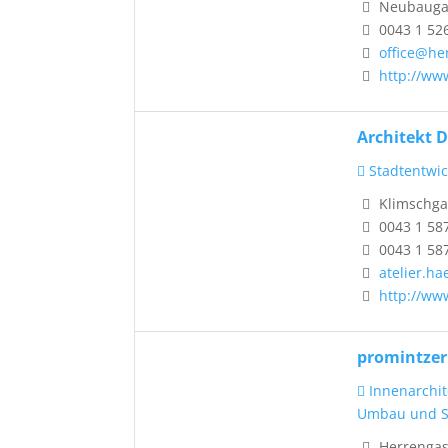
Neubaugas
0043 1 52
office@he
http://ww
Architekt D
Stadtentwic
Klimschgas
0043 1 58
0043 1 58
atelier.h
http://ww
promintzer
Innenarchit
Umbau und S
Herrengass