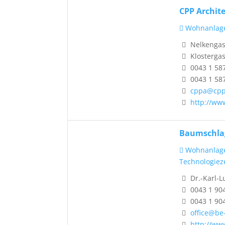
CPP Archit
Wohnanlag
Nelkengass
Klostergas
0043 1 58
0043 1 58
cppa@cppa
http://ww
Baumschlag
Wohnanlag
Technologie
Dr.-Karl-L
0043 1 90
0043 1 90
office@be
http://ww