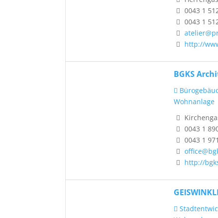
0043 1 51
0043 1 51
atelier@p
http://ww
BGKS Archi
Bürogebäu
Wohnanlage
Kirchengas
0043 1 89
0043 1 97
office@bg
http://bgk
GEISWINKL
Stadtentwic