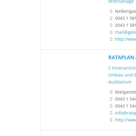
Wohnanlage
Nelkengass
0043 1 58
0043 1 58
mail@geis
http://www
RATAPLAN 
Innenarchit
Umbau und S
Auditorium
Margareten
0043 1 54
0043 1 54
info@rata
http://ww