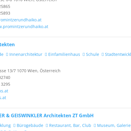
25865
25893
romintzerundhaiko.at
w.promintzerundhaiko.at
tekten
de
Innenarchitektur
Einfamilienhaus
Schule
Stadtentwick
se 13/7 1070 Wien, Österreich
02740
13295
ks.at
s.at
ER & GEISWINKLER Architekten ZT GmbH
klung
Bürogebäude
Restaurant, Bar, Club
Museum, Galerie