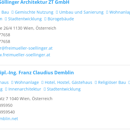
Söllinger Architektur ZT GmbH
r Bau
Gemischte Nutzung
Umbau und Sanierung
Wohnanla
um
Stadtentwicklung
Bürogebäude
e 26/4 1130 Wien, Österreich
77658
77658
r@freimueller-soellinger.at
.freimueller-soellinger.at
ipl.-Ing. Franz Claudius Demblin
haus
Wohnanlage
Hotel, Hostel, Gästehaus
Religiöser Bau
ng
Innenarchitektur
Stadtentwicklung
z 7 1040 Wien, Österreich
495950
4959540
mblin.net