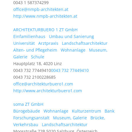
0043 1 587374299
office@nmpb-architekten.at
http://www.nmpb-architekten.at
ARCHITEKTURBUERO 1 ZT GmbH
Einfamilienhaus
Umbau und Sanierung
Universität
Arztpraxis
Landschaftsarchitektur
Alten- und Pflegeheim
Wohnanlage
Museum,
Galerie
Schule
Hauptplatz 18, 4020 Linz
0043 732 77449410
0043 732 77449410
0043 732 2100228685
office@architekturbuero1.com
http://www.architekturbuero1.com
soma ZT GmbH
Bürogebäude
Wohnanlage
Kulturzentrum
Bank
Forschungsanstalt
Museum, Galerie
Brücke,
Verkehrsbau
Landschaftsarchitektur
Moosstraße 72B 5020 Salzburg, Österreich