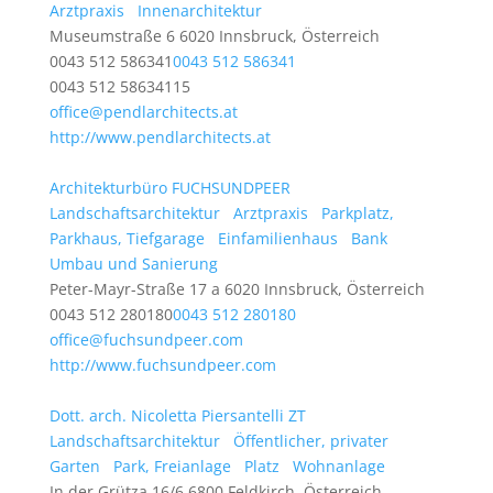
Arztpraxis
Innenarchitektur
Museumstraße 6 6020 Innsbruck, Österreich
0043 512 586341
0043 512 586341
0043 512 58634115
office@pendlarchitects.at
http://www.pendlarchitects.at
Architekturbüro FUCHSUNDPEER
Landschaftsarchitektur
Arztpraxis
Parkplatz,
Parkhaus, Tiefgarage
Einfamilienhaus
Bank
Umbau und Sanierung
Peter-Mayr-Straße 17 a 6020 Innsbruck, Österreich
0043 512 280180
0043 512 280180
office@fuchsundpeer.com
http://www.fuchsundpeer.com
Dott. arch. Nicoletta Piersantelli ZT
Landschaftsarchitektur
Öffentlicher, privater
Garten
Park, Freianlage
Platz
Wohnanlage
In der Grütza 16/6 6800 Feldkirch, Österreich