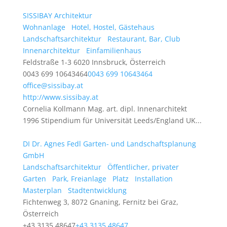
SISSIBAY Architektur
Wohnanlage
Hotel, Hostel, Gästehaus
Landschaftsarchitektur
Restaurant, Bar, Club
Innenarchitektur
Einfamilienhaus
Feldstraße 1-3 6020 Innsbruck, Österreich
0043 699 10643464
0043 699 10643464
office@sissibay.at
http://www.sissibay.at
Cornelia Kollmann Mag. art. dipl. Innenarchitekt
1996 Stipendium für Universität Leeds/England UK...
DI Dr. Agnes Fedl Garten- und Landschaftsplanung
GmbH
Landschaftsarchitektur
Öffentlicher, privater
Garten
Park, Freianlage
Platz
Installation
Masterplan
Stadtentwicklung
Fichtenweg 3, 8072 Gnaning, Fernitz bei Graz,
Österreich
+43 3135 48647
+43 3135 48647