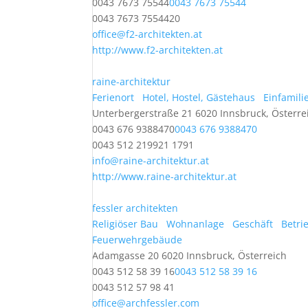
0043 7673 75544
0043 7673 75544
0043 7673 7554420
office@f2-architekten.at
http://www.f2-architekten.at
raine-architektur
Ferienort
Hotel, Hostel, Gästehaus
Einfamili
Unterbergerstraße 21 6020 Innsbruck, Österre
0043 676 9388470
0043 676 9388470
0043 512 219921 1791
info@raine-architektur.at
http://www.raine-architektur.at
fessler architekten
Religiöser Bau
Wohnanlage
Geschäft
Betri
Feuerwehrgebäude
Adamgasse 20 6020 Innsbruck, Österreich
0043 512 58 39 16
0043 512 58 39 16
0043 512 57 98 41
office@archfessler.com