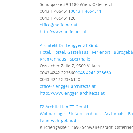
Schulgasse 59 1180 Wien, Österreich
0043 1 4054511
0043 1 4054511
0043 1 405451120
office@hoffelner.at
http://www.hoffelner.at
Architekt Dr. Lengger ZT GmbH
Hotel, Hostel, Gästehaus
Ferienort
Bürogeb
Krankenhaus
Sporthalle
Ossiacher Zeile 7, 9500 Villach
0043 4242 223660
0043 4242 223660
0043 4242 22366120
office@lengger-architects.at
http://www.lengger-architects.at
F2 Architekten ZT GmbH
Wohnanlage
Einfamilienhaus
Arztpraxis
Ba
Feuerwehrgebäude
Kirchengasse 1 4690 Schwanenstadt, Österrei