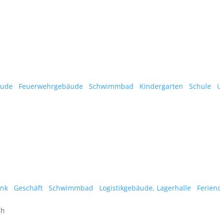
äude
Feuerwehrgebäude
Schwimmbad
Kindergarten
Schule
U
nk
Geschäft
Schwimmbad
Logistikgebäude, Lagerhalle
Ferieno
ch